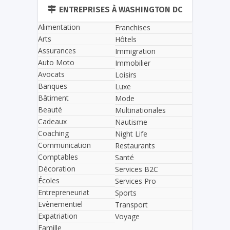
ENTREPRISES À WASHINGTON DC
Alimentation
Franchises
Arts
Hôtels
Assurances
Immigration
Auto Moto
Immobilier
Avocats
Loisirs
Banques
Luxe
Bâtiment
Mode
Beauté
Multinationales
Cadeaux
Nautisme
Coaching
Night Life
Communication
Restaurants
Comptables
Santé
Décoration
Services B2C
Écoles
Services Pro
Entrepreneuriat
Sports
Evènementiel
Transport
Expatriation
Voyage
Famille