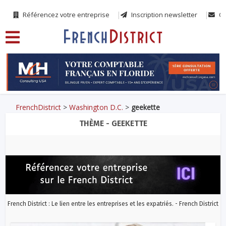
Référencez votre entreprise
Inscription newsletter
Co
FrenchDistrict
>
Washington D.C.
>
geekette
THÈME - GEEKETTE
French District : Le lien entre les entreprises et les expatriés. - French District