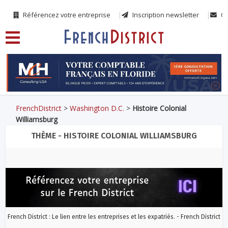
Référencez votre entreprise
Inscription newsletter
Co
FrenchDistrict
>
Washington D.C.
>
Histoire Colonial
Williamsburg
THÈME - HISTOIRE COLONIAL WILLIAMSBURG
French District : Le lien entre les entreprises et les expatriés. - French District