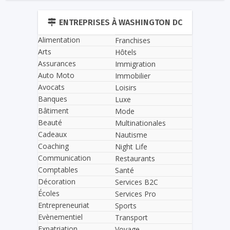
ENTREPRISES À WASHINGTON DC
Alimentation
Franchises
Arts
Hôtels
Assurances
Immigration
Auto Moto
Immobilier
Avocats
Loisirs
Banques
Luxe
Bâtiment
Mode
Beauté
Multinationales
Cadeaux
Nautisme
Coaching
Night Life
Communication
Restaurants
Comptables
Santé
Décoration
Services B2C
Écoles
Services Pro
Entrepreneuriat
Sports
Evènementiel
Transport
Expatriation
Voyage