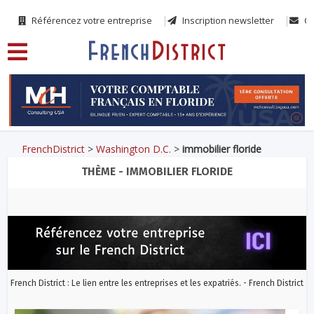
Référencez votre entreprise
Inscription newsletter
Co
FrenchDistrict
>
Washington D.C.
>
immobilier floride
THÈME - IMMOBILIER FLORIDE
French District : Le lien entre les entreprises et les expatriés. - French District