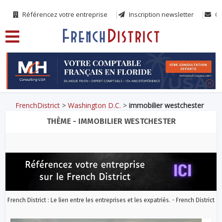
Référencez votre entreprise
Inscription newsletter
Co
FrenchDistrict
>
Washington D.C.
>
immobilier westchester
THÈME - IMMOBILIER WESTCHESTER
French District : Le lien entre les entreprises et les expatriés. - French District