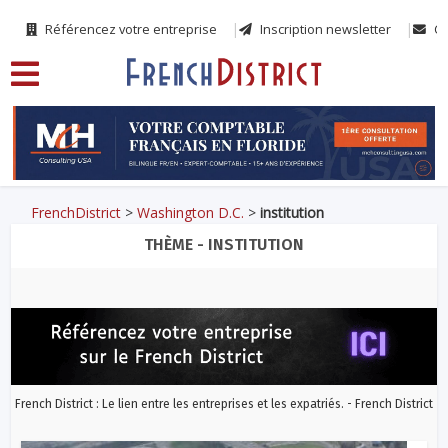
Référencez votre entreprise
Inscription newsletter
Co
FrenchDistrict
>
Washington D.C.
>
institution
THÈME - INSTITUTION
French District : Le lien entre les entreprises et les expatriés. - French District