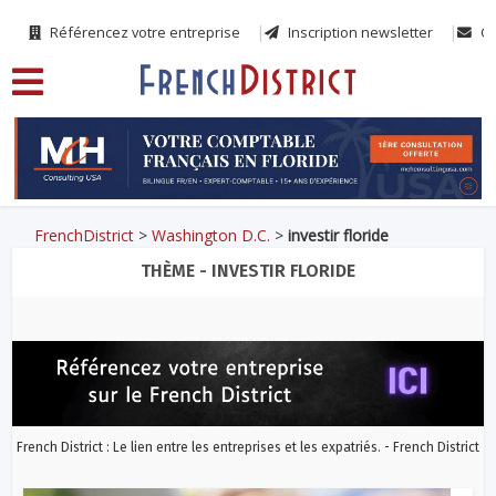
Référencez votre entreprise
Inscription newsletter
Co
FrenchDistrict
>
Washington D.C.
>
investir floride
THÈME - INVESTIR FLORIDE
French District : Le lien entre les entreprises et les expatriés. - French District