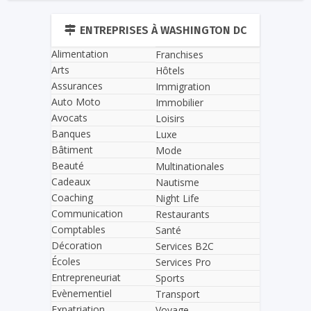
ENTREPRISES À WASHINGTON DC
Alimentation
Franchises
Arts
Hôtels
Assurances
Immigration
Auto Moto
Immobilier
Avocats
Loisirs
Banques
Luxe
Bâtiment
Mode
Beauté
Multinationales
Cadeaux
Nautisme
Coaching
Night Life
Communication
Restaurants
Comptables
Santé
Décoration
Services B2C
Écoles
Services Pro
Entrepreneuriat
Sports
Evènementiel
Transport
Expatriation
Voyage