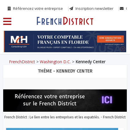
Référencez votre entreprise
Inscription newsletter
Co
FrenchDistrict
>
Washington D.C.
>
Kennedy Center
THÈME - KENNEDY CENTER
French District : Le lien entre les entreprises et les expatriés. - French District