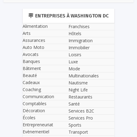
ENTREPRISES À WASHINGTON DC
Alimentation
Franchises
Arts
Hôtels
Assurances
Immigration
Auto Moto
Immobilier
Avocats
Loisirs
Banques
Luxe
Bâtiment
Mode
Beauté
Multinationales
Cadeaux
Nautisme
Coaching
Night Life
Communication
Restaurants
Comptables
Santé
Décoration
Services B2C
Écoles
Services Pro
Entrepreneuriat
Sports
Evènementiel
Transport