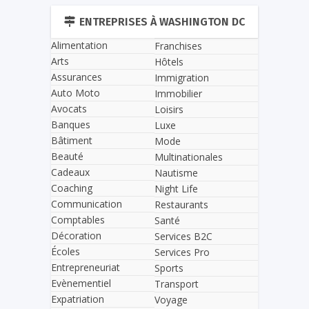
ENTREPRISES À WASHINGTON DC
Alimentation
Franchises
Arts
Hôtels
Assurances
Immigration
Auto Moto
Immobilier
Avocats
Loisirs
Banques
Luxe
Bâtiment
Mode
Beauté
Multinationales
Cadeaux
Nautisme
Coaching
Night Life
Communication
Restaurants
Comptables
Santé
Décoration
Services B2C
Écoles
Services Pro
Entrepreneuriat
Sports
Evènementiel
Transport
Expatriation
Voyage