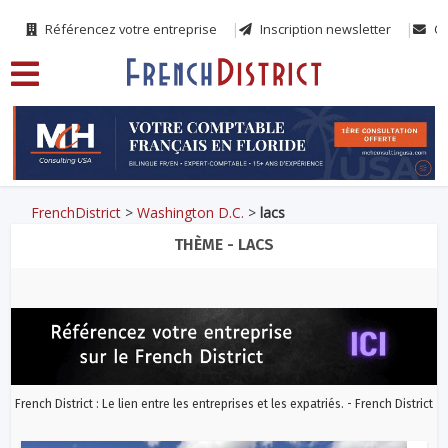
Référencez votre entreprise
Inscription newsletter
Co
FrenchDistrict
>
Washington D.C.
>
lacs
THÈME - LACS
French District : Le lien entre les entreprises et les expatriés. - French District