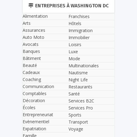
ENTREPRISES À WASHINGTON DC
Alimentation
Franchises
Arts
Hôtels
Assurances
Immigration
Auto Moto
Immobilier
Avocats
Loisirs
Banques
Luxe
Bâtiment
Mode
Beauté
Multinationales
Cadeaux
Nautisme
Coaching
Night Life
Communication
Restaurants
Comptables
Santé
Décoration
Services B2C
Écoles
Services Pro
Entrepreneuriat
Sports
Evènementiel
Transport
Expatriation
Voyage
Famille