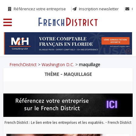
Référencez votre entreprise
Inscription newsletter
Co
FrenchDistrict
>
Washington D.C.
>
maquillage
THÈME - MAQUILLAGE
French District : Le lien entre les entreprises et les expatriés. - French District