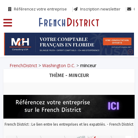
Référencez votre entreprise
Inscription newsletter
Co
FrenchDistrict
>
Washington D.C.
>
minceur
THÈME - MINCEUR
French District : Le lien entre les entreprises et les expatriés. - French District