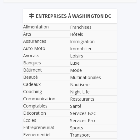
ENTREPRISES À WASHINGTON DC
Alimentation
Franchises
Arts
Hôtels
Assurances
Immigration
Auto Moto
Immobilier
Avocats
Loisirs
Banques
Luxe
Bâtiment
Mode
Beauté
Multinationales
Cadeaux
Nautisme
Coaching
Night Life
Communication
Restaurants
Comptables
Santé
Décoration
Services B2C
Écoles
Services Pro
Entrepreneuriat
Sports
Evènementiel
Transport