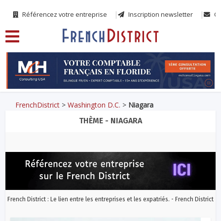
Référencez votre entreprise
Inscription newsletter
Co
FrenchDistrict
>
Washington D.C.
>
Niagara
THÈME - NIAGARA
French District : Le lien entre les entreprises et les expatriés. - French District