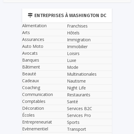
ENTREPRISES À WASHINGTON DC
Alimentation
Franchises
Arts
Hôtels
Assurances
Immigration
Auto Moto
Immobilier
Avocats
Loisirs
Banques
Luxe
Bâtiment
Mode
Beauté
Multinationales
Cadeaux
Nautisme
Coaching
Night Life
Communication
Restaurants
Comptables
Santé
Décoration
Services B2C
Écoles
Services Pro
Entrepreneuriat
Sports
Evènementiel
Transport