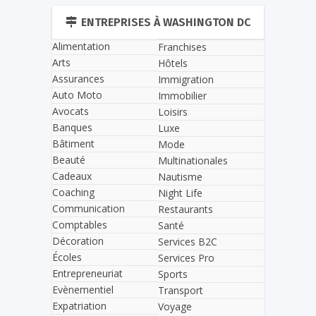
ENTREPRISES À WASHINGTON DC
Alimentation
Franchises
Arts
Hôtels
Assurances
Immigration
Auto Moto
Immobilier
Avocats
Loisirs
Banques
Luxe
Bâtiment
Mode
Beauté
Multinationales
Cadeaux
Nautisme
Coaching
Night Life
Communication
Restaurants
Comptables
Santé
Décoration
Services B2C
Écoles
Services Pro
Entrepreneuriat
Sports
Evènementiel
Transport
Expatriation
Voyage