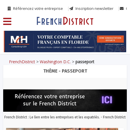
Référencez votre entreprise
Inscription newsletter
Co
FrenchDistrict
>
Washington D.C.
>
passeport
THÈME - PASSEPORT
French District : Le lien entre les entreprises et les expatriés. - French District