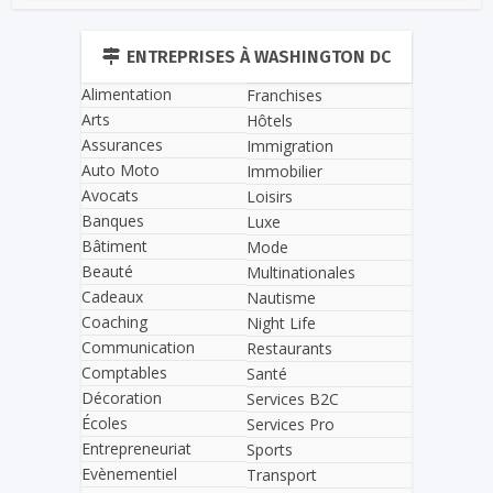
ENTREPRISES À WASHINGTON DC
Alimentation
Franchises
Arts
Hôtels
Assurances
Immigration
Auto Moto
Immobilier
Avocats
Loisirs
Banques
Luxe
Bâtiment
Mode
Beauté
Multinationales
Cadeaux
Nautisme
Coaching
Night Life
Communication
Restaurants
Comptables
Santé
Décoration
Services B2C
Écoles
Services Pro
Entrepreneuriat
Sports
Evènementiel
Transport