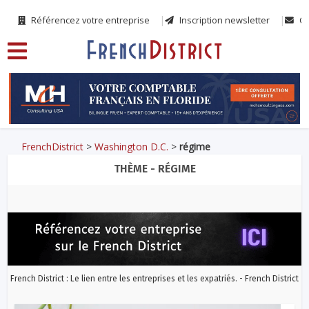
Référencez votre entreprise
Inscription newsletter
Co
FrenchDistrict
>
Washington D.C.
>
régime
THÈME - RÉGIME
French District : Le lien entre les entreprises et les expatriés. - French District