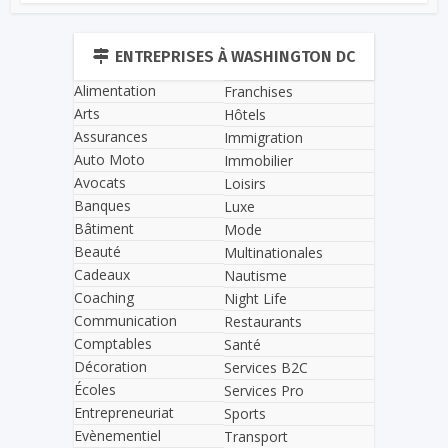
ENTREPRISES À WASHINGTON DC
Alimentation
Franchises
Arts
Hôtels
Assurances
Immigration
Auto Moto
Immobilier
Avocats
Loisirs
Banques
Luxe
Bâtiment
Mode
Beauté
Multinationales
Cadeaux
Nautisme
Coaching
Night Life
Communication
Restaurants
Comptables
Santé
Décoration
Services B2C
Écoles
Services Pro
Entrepreneuriat
Sports
Evènementiel
Transport