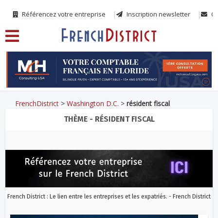
Référencez votre entreprise
Inscription newsletter
Co
FrenchDistrict
>
Washington D.C.
>
résident fiscal
THÈME - RÉSIDENT FISCAL
French District : Le lien entre les entreprises et les expatriés. - French District