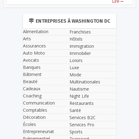
Lire
ENTREPRISES À WASHINGTON DC
Alimentation
Franchises
Arts
Hôtels
Assurances
Immigration
Auto Moto
Immobilier
Avocats
Loisirs
Banques
Luxe
Bâtiment
Mode
Beauté
Multinationales
Cadeaux
Nautisme
Coaching
Night Life
Communication
Restaurants
Comptables
Santé
Décoration
Services B2C
Écoles
Services Pro
Entrepreneuriat
Sports
Evènementiel
Transport