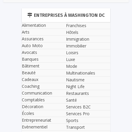
ENTREPRISES À WASHINGTON DC
Alimentation
Franchises
Arts
Hôtels
Assurances
Immigration
Auto Moto
Immobilier
Avocats
Loisirs
Banques
Luxe
Bâtiment
Mode
Beauté
Multinationales
Cadeaux
Nautisme
Coaching
Night Life
Communication
Restaurants
Comptables
Santé
Décoration
Services B2C
Écoles
Services Pro
Entrepreneuriat
Sports
Evènementiel
Transport