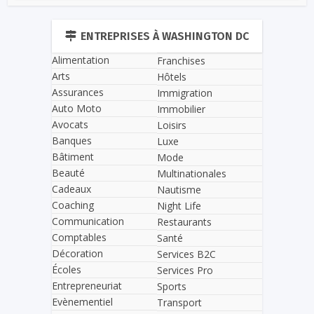
ENTREPRISES À WASHINGTON DC
Alimentation
Franchises
Arts
Hôtels
Assurances
Immigration
Auto Moto
Immobilier
Avocats
Loisirs
Banques
Luxe
Bâtiment
Mode
Beauté
Multinationales
Cadeaux
Nautisme
Coaching
Night Life
Communication
Restaurants
Comptables
Santé
Décoration
Services B2C
Écoles
Services Pro
Entrepreneuriat
Sports
Evènementiel
Transport