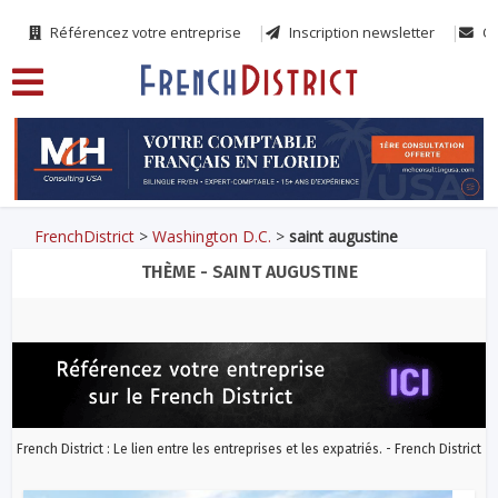
Référencez votre entreprise
Inscription newsletter
Co
FrenchDistrict
>
Washington D.C.
>
saint augustine
THÈME - SAINT AUGUSTINE
French District : Le lien entre les entreprises et les expatriés. - French District