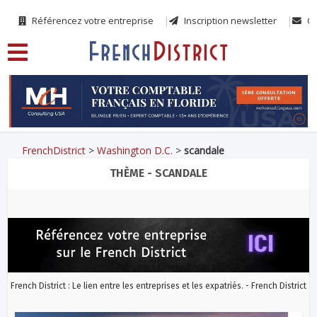
Référencez votre entreprise
Inscription newsletter
Co
FrenchDistrict
>
Washington D.C.
>
scandale
THÈME - SCANDALE
French District : Le lien entre les entreprises et les expatriés. - French District