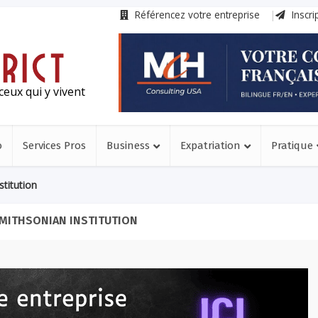
Référencez votre entreprise
Inscri
ceux qui y vivent
o
Services Pros
Business
Expatriation
Pratique
stitution
SMITHSONIAN INSTITUTION