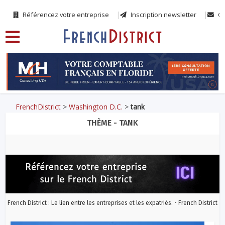
Référencez votre entreprise
Inscription newsletter
Co
FrenchDistrict
>
Washington D.C.
>
tank
THÈME - TANK
French District : Le lien entre les entreprises et les expatriés. - French District