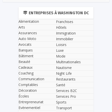
ENTREPRISES À WASHINGTON DC
Alimentation
Franchises
Arts
Hôtels
Assurances
Immigration
Auto Moto
Immobilier
Avocats
Loisirs
Banques
Luxe
Bâtiment
Mode
Beauté
Multinationales
Cadeaux
Nautisme
Coaching
Night Life
Communication
Restaurants
Comptables
Santé
Décoration
Services B2C
Écoles
Services Pro
Entrepreneuriat
Sports
Evènementiel
Transport