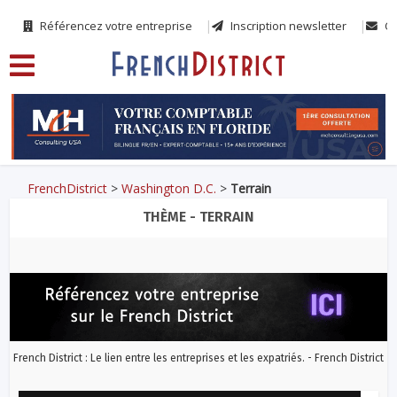
Référencez votre entreprise
Inscription newsletter
Co
FrenchDistrict
>
Washington D.C.
>
Terrain
THÈME - TERRAIN
French District : Le lien entre les entreprises et les expatriés. - French District