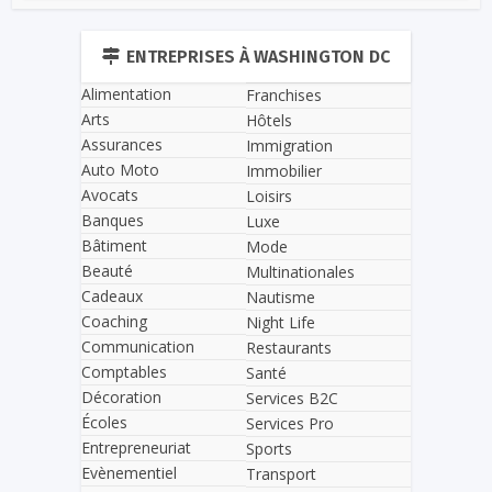
ENTREPRISES À WASHINGTON DC
Alimentation
Franchises
Arts
Hôtels
Assurances
Immigration
Auto Moto
Immobilier
Avocats
Loisirs
Banques
Luxe
Bâtiment
Mode
Beauté
Multinationales
Cadeaux
Nautisme
Coaching
Night Life
Communication
Restaurants
Comptables
Santé
Décoration
Services B2C
Écoles
Services Pro
Entrepreneuriat
Sports
Evènementiel
Transport