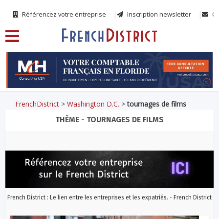
Référencez votre entreprise
Inscription newsletter
Co
FrenchDistrict
>
Washington D.C.
>
tournages de films
THÈME - TOURNAGES DE FILMS
French District : Le lien entre les entreprises et les expatriés. - French District