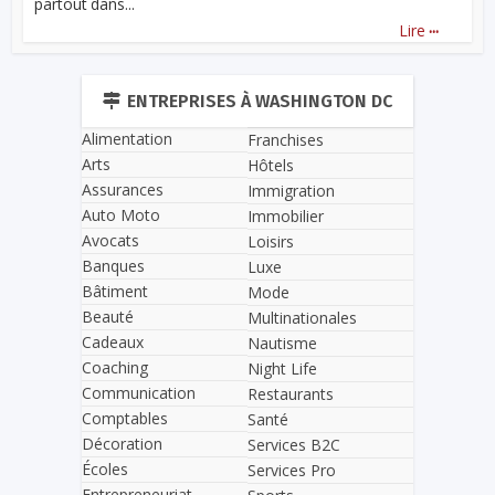
partout dans...
...
Lire
ENTREPRISES À WASHINGTON DC
Alimentation
Franchises
Arts
Hôtels
Assurances
Immigration
Auto Moto
Immobilier
Avocats
Loisirs
Banques
Luxe
Bâtiment
Mode
Beauté
Multinationales
Cadeaux
Nautisme
Coaching
Night Life
Communication
Restaurants
Comptables
Santé
Décoration
Services B2C
Écoles
Services Pro
Entrepreneuriat