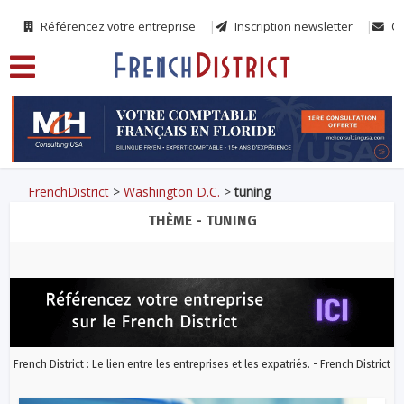
Référencez votre entreprise
Inscription newsletter
Co
FrenchDistrict
>
Washington D.C.
>
tuning
THÈME - TUNING
French District : Le lien entre les entreprises et les expatriés. - French District