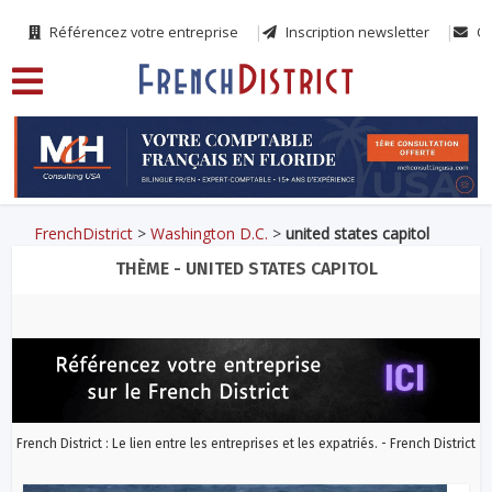
Référencez votre entreprise
Inscription newsletter
Co
FrenchDistrict
>
Washington D.C.
>
united states capitol
THÈME - UNITED STATES CAPITOL
French District : Le lien entre les entreprises et les expatriés. - French District