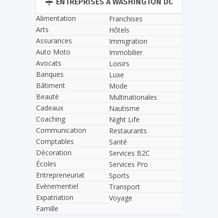
ENTREPRISES À WASHINGTON DC
Alimentation
Franchises
Arts
Hôtels
Assurances
Immigration
Auto Moto
Immobilier
Avocats
Loisirs
Banques
Luxe
Bâtiment
Mode
Beauté
Multinationales
Cadeaux
Nautisme
Coaching
Night Life
Communication
Restaurants
Comptables
Santé
Décoration
Services B2C
Écoles
Services Pro
Entrepreneuriat
Sports
Evènementiel
Transport
Expatriation
Voyage
Famille