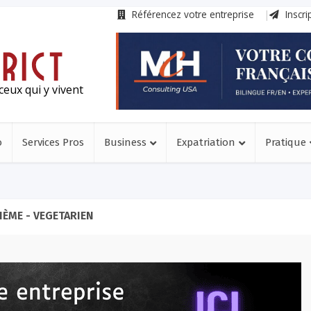
Référencez votre entreprise
Inscri
ceux qui y vivent
o
Services Pros
Business
Expatriation
Pratique
HÈME - VEGETARIEN