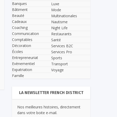
Banques
Luxe
Bâtiment
Mode
Beauté
Multinationales
Cadeaux
Nautisme
Coaching
Night Life
Communication
Restaurants
Comptables
Santé
Décoration
Services B2C
Écoles
Services Pro
Entrepreneuriat
Sports
Evènementiel
Transport
Expatriation
Voyage
Famille
LA NEWSLETTER FRENCH DISTRICT
Nos meilleures histoires, directement
dans votre boite e-mail.