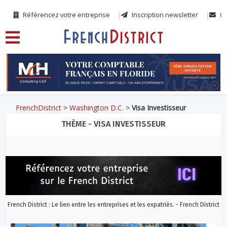
Référencez votre entreprise
Inscription newsletter
Co
FrenchDistrict
>
Washington D.C.
>
Visa Investisseur
THÈME - VISA INVESTISSEUR
French District : Le lien entre les entreprises et les expatriés. - French District