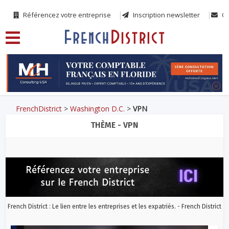
Référencez votre entreprise
Inscription newsletter
Co
FrenchDistrict
>
Washington D.C.
>
VPN
THÈME - VPN
French District : Le lien entre les entreprises et les expatriés. - French District