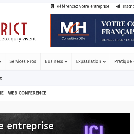
Référencez votre entreprise
Inscri
ceux qui y vivent
o
Services Pros
Business
Expatriation
Pratique
e
E - WEB CONFERENCE