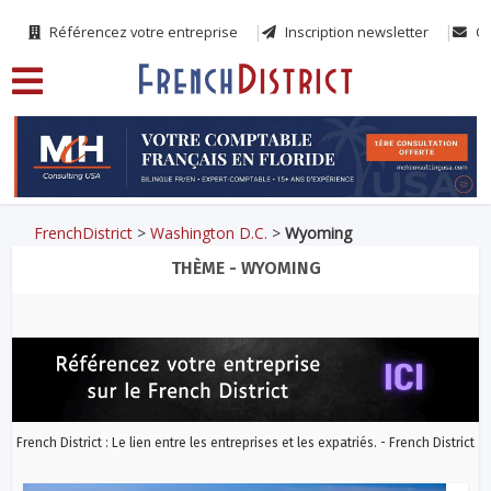
Référencez votre entreprise
Inscription newsletter
Co
FrenchDistrict
>
Washington D.C.
>
Wyoming
THÈME - WYOMING
French District : Le lien entre les entreprises et les expatriés. - French District