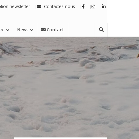
ption newsletter
Contactez-nous
vre
News
Contact