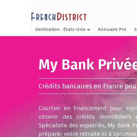
Destination : États-Unis
Annuaire Pro
S
My Bank Privé
Crédits bancaires en France pou
Courtier en financement pour exp
obtenir des crédits immobiliers 
Spécialiste des expatriés, My Bank Pri
préparer votre retraite et à optimise