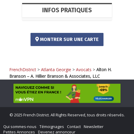
INFOS PRATIQUES
MONTRER SUR UNE CARTE
FrenchDistrict
>
Atlanta Georgie
>
Avocats
>
Alton H.
Branson – A. Hillier Branson & Associates, LLC
©
2025 French District. All Rights Reserved, tous droits réservés.
Qui sommes-nous
Témoignages
Contact
Newsletter
Petites Annonces
Devenez annonceur