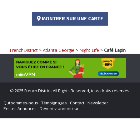
MONTRER SUR UNE CARTE
FrenchDistrict
>
Atlanta Georgie
>
Night Life
>
Café Lapin
©
2025 French District. All Rights Reserved, tous droits réservés.
Qui sommes-nous
Témoignages
Contact
Newsletter
Petites Annonces
Devenez annonceur