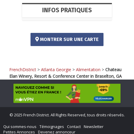
INFOS PRATIQUES
MONTRER SUR UNE CARTE
FrenchDistrict
>
Atlanta Georgie
>
Alimentation
>
Chateau
Elan Winery, Resort & Conference Center in Braselton, GA
©
2025 French District. All Rights Reserved, tous droits réservés.
Qui sommes-nous
Témoignages
Contact
Newsletter
Petites Annonces
Devenez annonceur