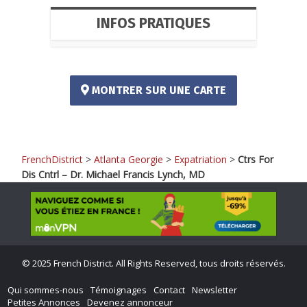
INFOS PRATIQUES
MONTRER SUR UNE CARTE
FrenchDistrict
>
Atlanta Georgie
>
Expatriation
>
Ctrs For
Dis Cntrl – Dr. Michael Francis Lynch, MD
©
2025 French District. All Rights Reserved, tous droits réservés.
Qui sommes-nous
Témoignages
Contact
Newsletter
Petites Annonces
Devenez annonceur