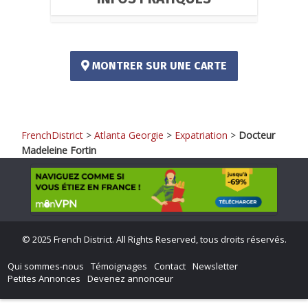
MONTRER SUR UNE CARTE
FrenchDistrict
>
Atlanta Georgie
>
Expatriation
>
Docteur
Madeleine Fortin
©
2025 French District. All Rights Reserved, tous droits réservés.
Qui sommes-nous
Témoignages
Contact
Newsletter
Petites Annonces
Devenez annonceur