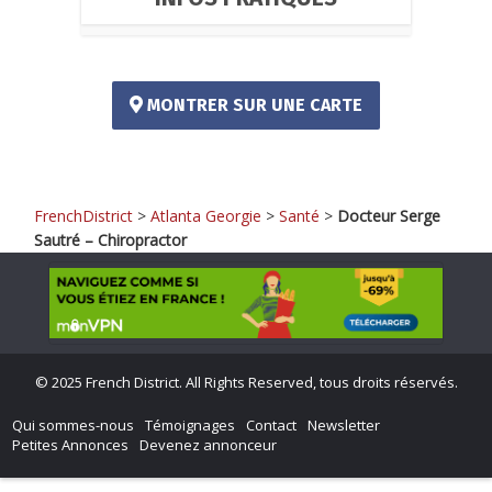
MONTRER SUR UNE CARTE
FrenchDistrict
>
Atlanta Georgie
>
Santé
>
Docteur Serge
Sautré – Chiropractor
©
2025 French District. All Rights Reserved, tous droits réservés.
Qui sommes-nous
Témoignages
Contact
Newsletter
Petites Annonces
Devenez annonceur