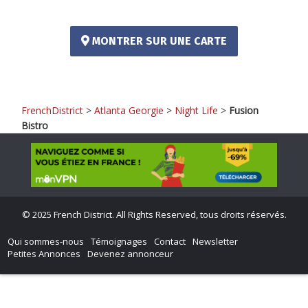
MONTRER SUR UNE CARTE
FrenchDistrict
>
Atlanta Georgie
>
Night Life
>
Fusion
Bistro
©
2025 French District. All Rights Reserved, tous droits réservés.
Qui sommes-nous
Témoignages
Contact
Newsletter
Petites Annonces
Devenez annonceur