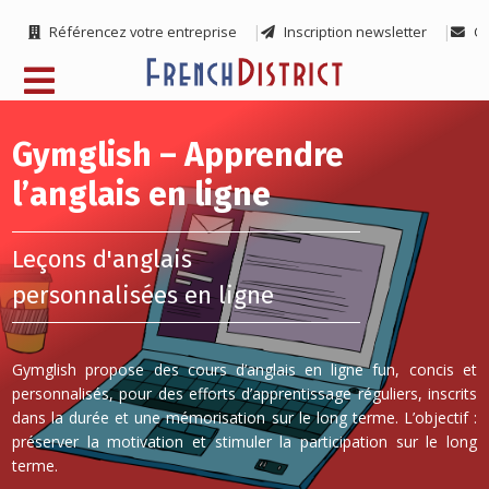
Référencez votre entreprise
Inscription newsletter
Co
Gymglish – Apprendre
l’anglais en ligne
Leçons d'anglais
personnalisées en ligne
Gymglish propose des cours d’anglais en ligne fun, concis et
personnalisés, pour des efforts d’apprentissage réguliers, inscrits
dans la durée et une mémorisation sur le long terme. L’objectif :
préserver la motivation et stimuler la participation sur le long
terme.