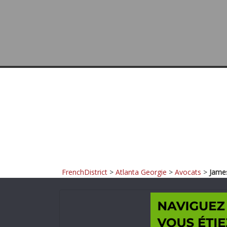
FrenchDistrict
>
Atlanta Georgie
>
Avocats
>
James