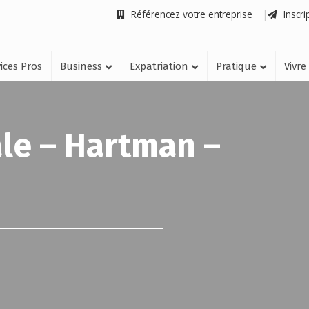
Référencez votre entreprise
Inscri
ices Pros
Business
Expatriation
Pratique
Vivre
ale – Hartman –