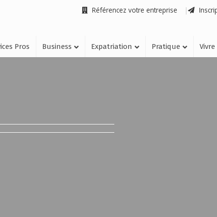
Référencez votre entreprise
Inscri
ices Pros
Business
Expatriation
Pratique
Vivre