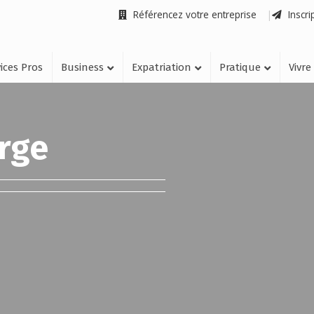
Référencez votre entreprise
Inscri
ices Pros
Business
Expatriation
Pratique
Vivre
rge