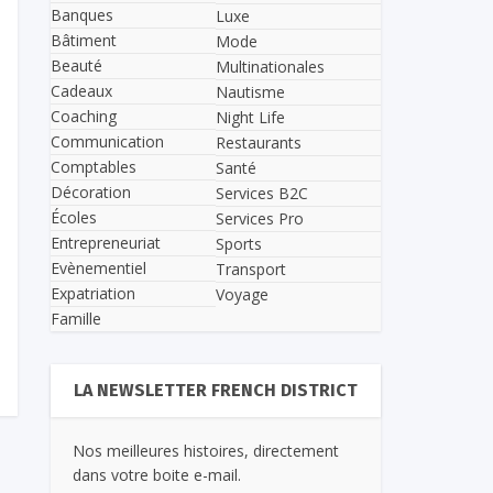
Banques
Luxe
Bâtiment
Mode
Beauté
Multinationales
Cadeaux
Nautisme
Coaching
Night Life
Communication
Restaurants
Comptables
Santé
Décoration
Services B2C
Écoles
Services Pro
Entrepreneuriat
Sports
Evènementiel
Transport
Expatriation
Voyage
Famille
LA NEWSLETTER FRENCH DISTRICT
Nos meilleures histoires, directement
dans votre boite e-mail.