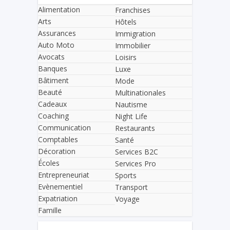
Alimentation
Franchises
Arts
Hôtels
Assurances
Immigration
Auto Moto
Immobilier
Avocats
Loisirs
Banques
Luxe
Bâtiment
Mode
Beauté
Multinationales
Cadeaux
Nautisme
Coaching
Night Life
Communication
Restaurants
Comptables
Santé
Décoration
Services B2C
Écoles
Services Pro
Entrepreneuriat
Sports
Evènementiel
Transport
Expatriation
Voyage
Famille