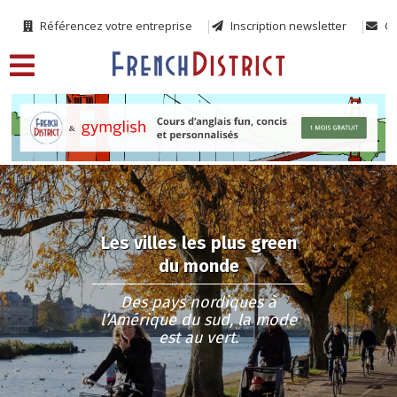
Référencez votre entreprise
Inscription newsletter
Co
Les villes les plus green
du monde
Des pays nordiques à
l’Amérique du sud, la mode
est au vert.