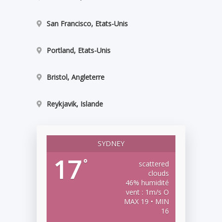
San Francisco, Etats-Unis
Portland, Etats-Unis
Bristol, Angleterre
Reykjavik, Islande
SYDNEY
17
°
scattered
clouds
46% humidité
vent : 1m/s O
MAX 19 • MIN
16