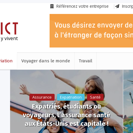
Référencez votre entreprise
Inscri
 y vivent
iation
Voyager dans le monde
Travail
Assurance
Expatriation
Santé
Expatriés, étudiants ou
voyageurs, l’assurance santé
aux États-Unis est capitale !