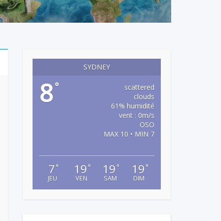
SYDNEY
8
°
scattered
clouds
61% humidité
vent : 0m/s
OSO
MAX 10 • MIN 7
7
19
19
19
°
°
°
°
JEU
VEN
SAM
DIM