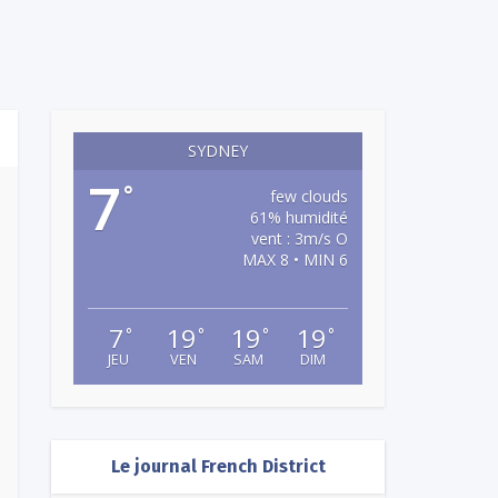
SYDNEY
7
°
few clouds
61% humidité
vent : 3m/s O
MAX 8 • MIN 6
7
19
19
19
°
°
°
°
JEU
VEN
SAM
DIM
Le journal French District