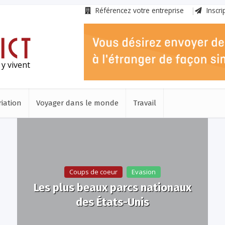
Référencez votre entreprise
Inscri
 y vivent
iation
Voyager dans le monde
Travail
Coups de coeur
Evasion
Les plus beaux parcs nationaux
des États-Unis