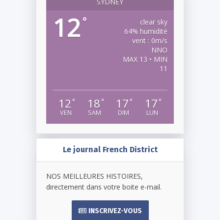
SYDNEY
12
°
clear sky
64% humidité
vent : 0m/s
NNO
MAX 13 • MIN
11
12
18
17
17
°
°
°
°
VEN
SAM
DIM
LUN
Le journal French District
NOS MEILLEURES HISTOIRES,
directement dans votre boite e-mail.
INSCRIVEZ-VOUS