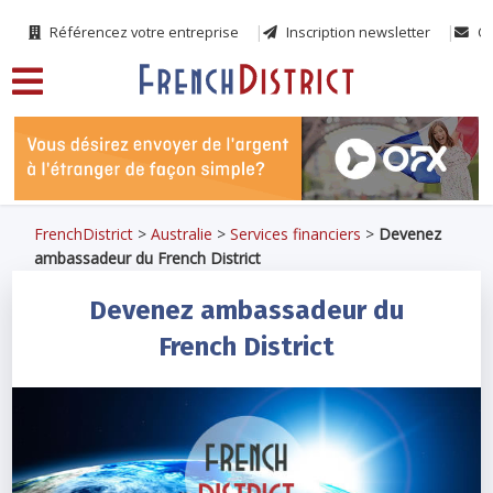
Référencez votre entreprise
Inscription newsletter
Co
FrenchDistrict
>
Australie
>
Services financiers
>
Devenez
ambassadeur du French District
Devenez ambassadeur du
French District