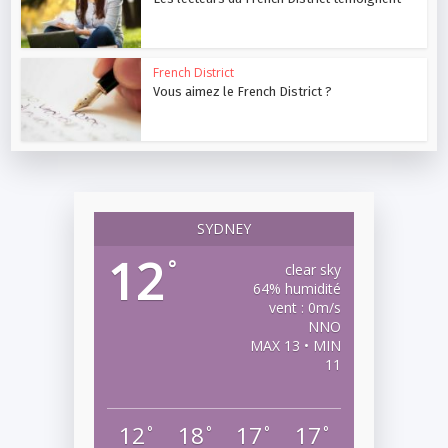
French District
Vous aimez le French District ?
SYDNEY
12
°
clear sky
64% humidité
vent : 0m/s
NNO
MAX 13 • MIN
11
12
18
17
17
°
°
°
°